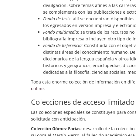
divulgación, sobre temas afines a las carrer
se complementa con las publicaciones electrón
Fondo de tesis:
allí se encuentran disponibles p
los egresados en versión impresa y electrónic
Fondo multimedia:
se trata de los recursos n
bibliografía impresa o incluyen otro tipo de in
Fondo de Referencia:
Constituida con el objeti
distintas áreas del conocimiento humano. De f
diccionarios de la lengua española y otros id
históricos y geográficos, enciclopedias, dicci
dedicadas a la filosofía, ciencias sociales, me
Toda esta enorme colección de información en dif
online
.
Colecciones de acceso limitado
Las colecciones especiales se constituyen para conse
solicitada con anticipación.
Colección Gómez Farías:
desarrollo de la colección
su obra al Martín Fierro. El fallecido académico e