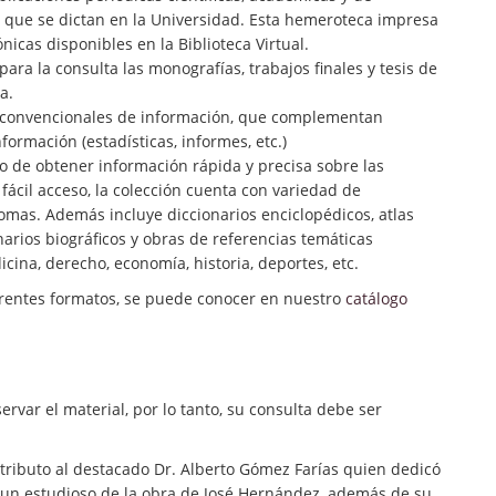
as que se dictan en la Universidad. Esta hemeroteca impresa
icas disponibles en la Biblioteca Virtual.
ara la consulta las monografías, trabajos finales y tesis de
a.
o convencionales de información, que complementan
formación (estadísticas, informes, etc.)
vo de obtener información rápida y precisa sobre las
ácil acceso, la colección cuenta con variedad de
iomas. Además incluye diccionarios enciclopédicos, atlas
onarios biográficos y obras de referencias temáticas
dicina, derecho, economía, historia, deportes, etc.
erentes formatos, se puede conocer en nuestro
catálogo
rvar el material, por lo tanto, su consulta debe ser
 tributo al destacado Dr. Alberto Gómez Farías quien dedicó
ra un estudioso de la obra de José Hernández, además de su